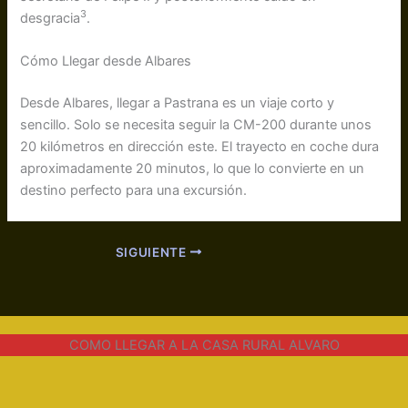
3
desgracia
.
Cómo Llegar desde Albares
Desde Albares, llegar a Pastrana es un viaje corto y
sencillo. Solo se necesita seguir la CM-200 durante unos
20 kilómetros en dirección este. El trayecto en coche dura
aproximadamente 20 minutos, lo que lo convierte en un
destino perfecto para una excursión.
SIGUIENTE
COMO LLEGAR A LA CASA RURAL ALVARO